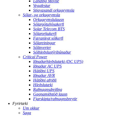
Landing Movile
Veggfestur
Stigvaxandi orkugeymsla
Sólar- og orkugeymsla
Orkugeymslulausn
Sólargötuljósakerfi
Solar Telecom BTS
Sólarorkukerfi
Færanlegt sólkerfi
Sólareiningar
Sólinverter
Sólhleðslustýribúnaður
Critical Power
Iðnaðarhleðslutæki (DC UPS)
Iðnaðar AC UPS
Hátíðni UPS
Iðnaðar AVR
Hátíðni afriðli
Hleðslutæki
Rafmagnsdreifing
Gagnamiðstöð lausn
Fjarskipta/rafmagnsbreytir
Fyrirtæki
Um okkur
Saga