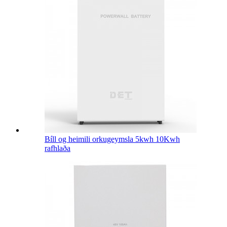
Bíll og heimili orkugeymsla 5kwh 10Kwh
rafhlaða