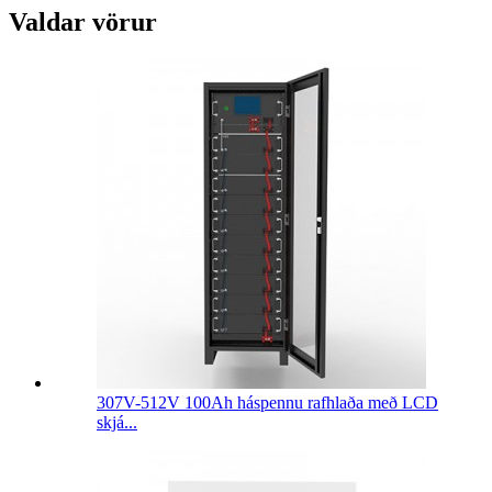
Valdar vörur
307V-512V 100Ah háspennu rafhlaða með LCD
skjá...