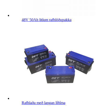
48V 50Ah litíum rafhlöðupakka
Rafhlaða með langan líftíma