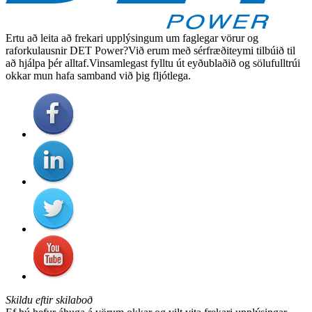
Ertu að leita að frekari upplýsingum um faglegar vörur og
raforkulausnir DET Power?Við erum með sérfræðiteymi tilbúið til
að hjálpa þér alltaf.Vinsamlegast fylltu út eyðublaðið og sölufulltrúi
okkar mun hafa samband við þig fljótlega.
Skildu eftir skilaboð