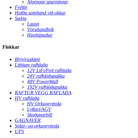
Algengar spurningar
Fréttir
Hafðu samband við okkur
Sækja
Lausn
Vöruhandbók
Hugbúnaður
Flokkar
Blýsýruskipti
Lithium rafhlaða
12V LiFePo4 rafhlaða
24V rafhlöðupakka
48V PowerWall
192V rafhlöðupakka
RAFTUR VEGG RAFLAÐA
HV rafhlaða
HV Orkugeymsla
Lyftari/AGV
Skoðunarbíll
GAGNAVER
Sólar- og orkugeymsla
UPS