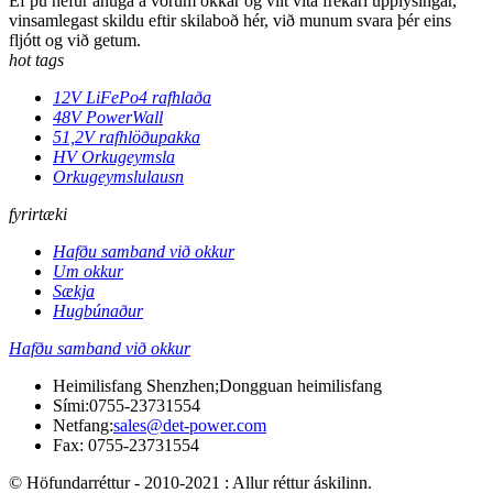
Ef þú hefur áhuga á vörum okkar og vilt vita frekari upplýsingar,
vinsamlegast skildu eftir skilaboð hér, við munum svara þér eins
fljótt og við getum.
hot tags
12V LiFePo4 rafhlaða
48V PowerWall
51,2V rafhlöðupakka
HV Orkugeymsla
Orkugeymslulausn
fyrirtæki
Hafðu samband við okkur
Um okkur
Sækja
Hugbúnaður
Hafðu samband við okkur
Heimilisfang Shenzhen;Dongguan heimilisfang
Sími:
0755-23731554
Netfang:
sales@det-power.com
Fax: 0755-23731554
© Höfundarréttur - 2010-2021 : Allur réttur áskilinn.