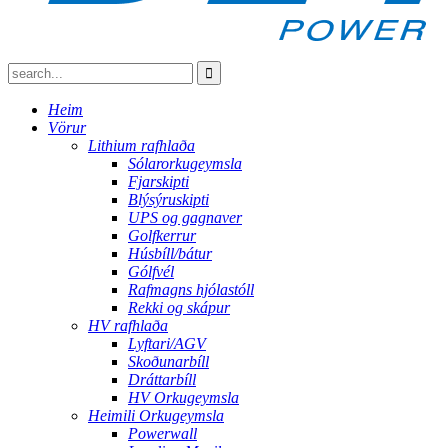
Heim
Vörur
Lithium rafhlaða
Sólarorkugeymsla
Fjarskipti
Blýsýruskipti
UPS og gagnaver
Golfkerrur
Húsbíll/bátur
Gólfvél
Rafmagns hjólastóll
Rekki og skápur
HV rafhlaða
Lyftari/AGV
Skoðunarbíll
Dráttarbíll
HV Orkugeymsla
Heimili Orkugeymsla
Powerwall